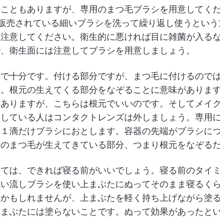
ることもありますが、専用のまつ毛ブラシを用意してく
で販売されている細いブラシを洗って繰り返し使うとい
は注意してください。衛生的に悪ければ目に雑菌が入る
で、衛生面には注意してブラシを用意しましょう。
回で十分です。付ける部分ですが、まつ毛に付けるので
う。根元の生えてくる部分をなぞることに意味がありま
もありますが、こちらは根元でいいのです。そしてメイ
をしている人はコンタクトレンズは外しましょう。専用
を１滴だけブラシにおとします。容器の先端がブラシに
たのまつ毛が生えてきている部分、つまり根元をなぞる
いては、できれば寝る前がいいでしょう。寝る前のタイ
洗い流しブラシを使い上まぶたにぬってそのまま寝るく
いかもしれませんが、上まぶたを軽く持ち上げながら塗
下まぶたには塗らないことです。ぬって効果があったと